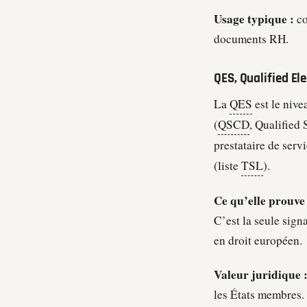
Usage typique :
co
documents RH.
QES, Qualified El
La
QES
est le nive
(
QSCD
, Qualified 
prestataire de serv
(liste
TSL
).
Ce qu’elle prouve 
C’est la seule sign
en droit européen.
Valeur juridique 
les États membres.