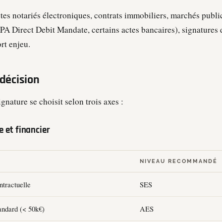
tes notariés électroniques, contrats immobiliers, marchés publ
PA Direct Debit Mandate, certains actes bancaires), signatures 
ort enjeu.
 décision
gnature se choisit selon trois axes :
ue et financier
NIVEAU RECOMMANDÉ
ntractuelle
SES
andard (< 50k€)
AES