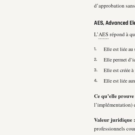
d’approbation sans 
AES, Advanced El
L’
AES
répond à qua
Elle est liée au
Elle permet d’id
Elle est créée à
Elle est liée a
Ce qu’elle prouve 
l’implémentation) e
Valeur juridique 
professionnels cou