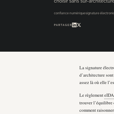
choisir sans sur-architectur
confiance numérique
signature électron
PARTAGER
La signature élect
d’architecture sont
assez là où elle l’e
Le règlement
eIDA
trouver l’équilibre
comment raisonner