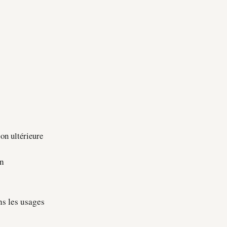
ion ultérieure
on
ns les usages