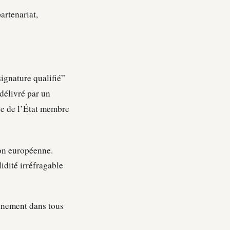
rtenariat,
signature qualifié”
 délivré par un
ance de l’État membre
ion européenne.
idité irréfragable
nnement dans tous