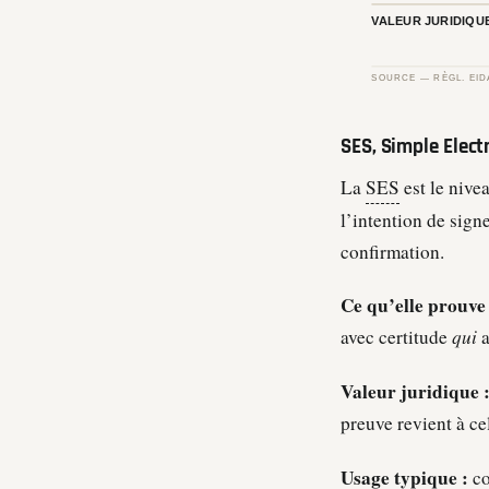
SES, Simple Elect
La
SES
est le nive
l’intention de sign
confirmation.
Ce qu’elle prouve 
avec certitude
qui
a
Valeur juridique 
preuve revient à ce
Usage typique :
co