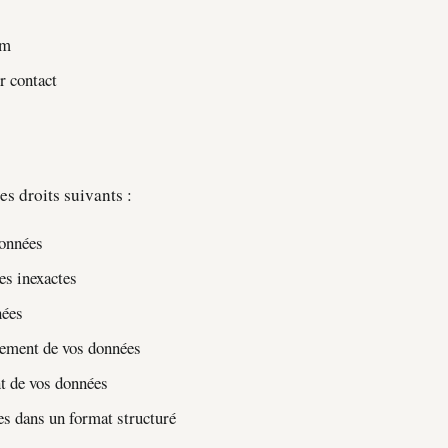
um
r contact
 droits suivants :
données
ées inexactes
nées
itement de vos données
ent de vos données
ées dans un format structuré